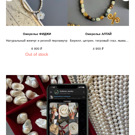
Ожерелье ФИДЖИ
Ожерелье АЛТАЙ
Натуральный жемчуг и резной перламутр
Берилл, цитрин, тигровый глаз, яшма,
агат и позолота
6 900
₽
4 900
₽
Out of stock