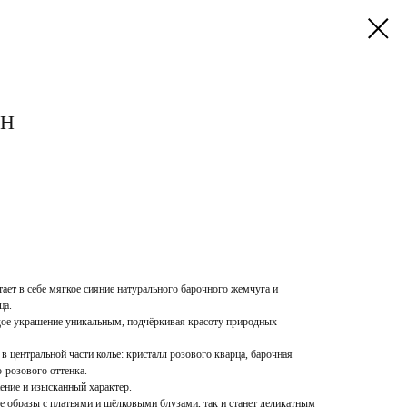
ОН
тает в себе мягкое сияние натурального барочного жемчуга и
ца.
ое украшение уникальным, подчёркивая красоту природных
 центральной части колье: кристалл розового кварца, барочная
-розового оттенка.
ние и изысканный характер.
е образы с платьями и шёлковыми блузами, так и станет деликатным