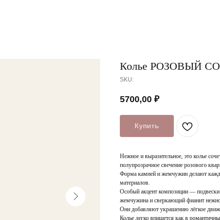
Колье РОЗОВЫЙ С
SKU:
5700,00
₽
Купить
Нежное и выразительное, это колье соче
полупрозрачное свечение розового квар
Форма камней и жемчужин делают кажд
материалов.
Особый акцент композиции — подвески в
жемчужина и сверкающий фианит нежно
Они добавляют украшению лёгкое движе
Колье легко впишется как в романтичны