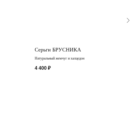
Серьги БРУСНИКА
ПОД
фиа
Натуральный жемчуг и халцедон
Фиани
4 400
₽
1 20