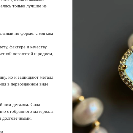
зались только лучшие из
альный по форме, с мягким
ту, фактуре и качеству.
атной позолотой и родием,
ику, но и защищают металл
ния в первозданном виде
айшим деталям. Сила
чно отобранного материала.
и долговечными.
и.