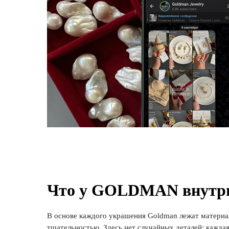
Что у GOLDMAN внутр
В основе каждого украшения Goldman лежат материа
тщательностью. Здесь нет случайных деталей: кажд