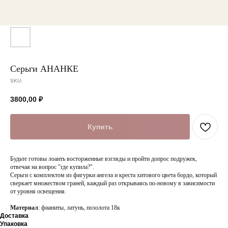
Серьги АНАНКЕ
SKU:
3800,00
₽
Купить
Будьте готовы лоаить восторженные взгляды и пройти допрос подружек,
отвечая на вопрос "где купила?".
Серьги с комплектом из фигурки ангела и креста хитового цвета бордо, который
сверкает множеством граней, каждый раз открываясь по-новому в зависимости
от уровня освещения.
Материал
: фианиты, латунь, позолота 18к
Доставка
Упаковка