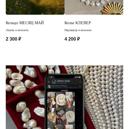
Кольцо МЕСЯЦ МАЙ
Колье КЛЕВЕР
Ко
Латунь и позолота
Перламутр и позолота
Агат
2 300
₽
4 200
₽
3 