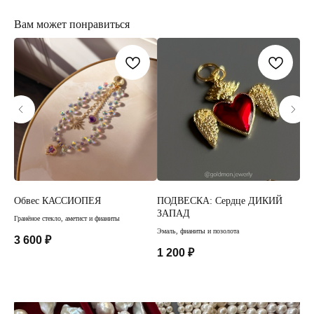
Вам может понравиться
Обвес КАССИОПЕЯ
ПОДВЕСКА: Сердце ДИКИЙ
Се
ЗАПАД
Гранёное стекло, аметист и фианиты
Фиан
Эмаль, фианиты и позолота
3 600
₽
3 
1 200
₽