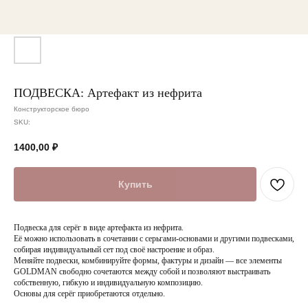
ПОДВЕСКА: Артефакт из нефрита
Конструкторское бюро
SKU:
1400,00
₽
Купить
Подвеска для серёг в виде артефакта из нефрита.
Её можно использовать в сочетании с серьгами-основами и другими подвесками,
собирая индивидуальный сет под своё настроение и образ.
Меняйте подвески, комбинируйте формы, фактуры и дизайн — все элементы
GOLDMAN свободно сочетаются между собой и позволяют выстраивать
собственную, гибкую и индивидуальную композицию.
Основы для серёг приобретаются отдельно.