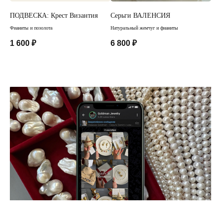
ПОДВЕСКА: Крест Византия
Серьги ВАЛЕНСИЯ
Бр
Фианиты и позолота
Натуральный жемчуг и фианиты
1 600
₽
6 800
₽
5 