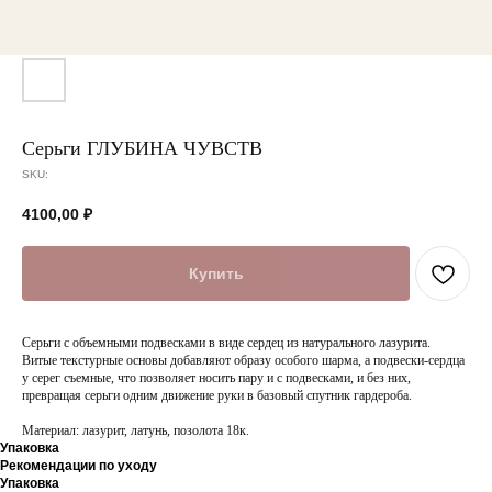
Серьги ГЛУБИНА ЧУВСТВ
SKU:
4100,00
₽
Купить
Серьги с объемными подвесками в виде сердец из натурального лазурита.
Витые текстурные основы добавляют образу особого шарма, а подвески-сердца
у серег съемные, что позволяет носить пару и с подвесками, и без них,
превращая серьги одним движение руки в базовый спутник гардероба.
Материал: лазурит, латунь, позолота 18к.
Упаковка
Рекомендации по уходу
Упаковка