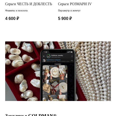
ого
Серьги ЧЕСТЬ И ДОБЛЕСТЬ
Серьги РОЗМАРИ IV
ПО
ро
Фианиты и позолота
Перламутр и жемчуг
Нату
4 600
₽
5 900
₽
1 
Закулисье GOLDMAN®