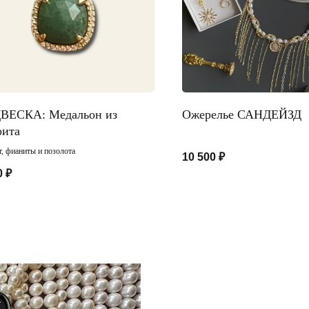
ВЕСКА: Медальон из
Ожерелье САНДЕЙЗД
рита
, фианиты и позолота
10 500
₽
0
₽