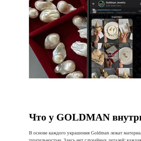
Что у GOLDMAN внутр
В основе каждого украшения Goldman лежат материа
тщательностью. Здесь нет случайных деталей: кажд