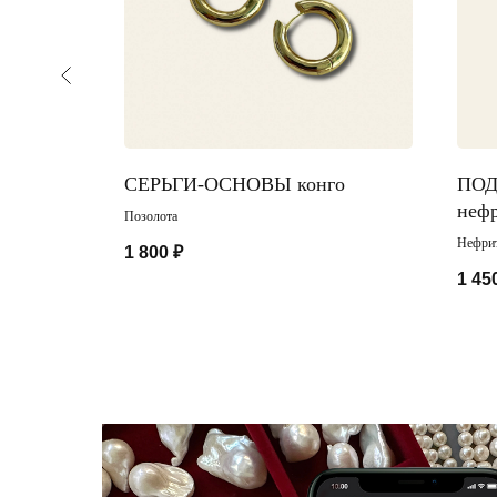
арочного
СЕРЬГИ-ОСНОВЫ конго
ПОД
неф
Позолота
Нефрит
1 800
₽
1 45