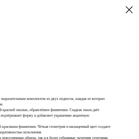
с выразительным комплектом из двух подвесок, каждая из которых
ие.
й красной эмалью, обрамлённое фианитами. Гладкая эмаль даёт
ей подчёркивает форму и добавляет украшению акцентную
ей красными фианитами. Чёткая геометрия и насыщенный цвет создают
коративностью исполнения.
 повседневные образы, так и в более собранные, вечерние сочетания,