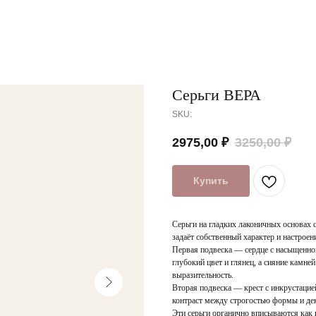
Серьги ВЕРА
SKU:
2975,00
₽
3250,00
₽
Купить
Серьги на гладких лаконичных основах 
задаёт собственный характер и настроен
Первая подвеска — сердце с насыщенно
глубокий цвет и глянец, а сияние камн
выразительность.
Вторая подвеска — крест с инкрустаци
контраст между строгостью формы и де
Эти серьги органично вписываются как в