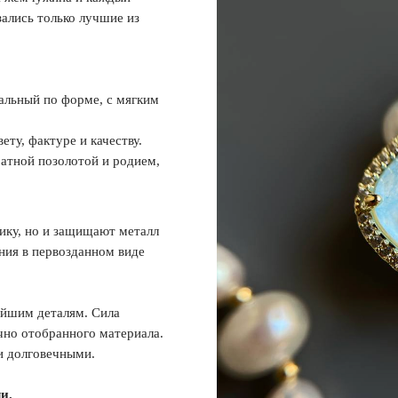
зались только лучшие из
альный по форме, с мягким
ту, фактуре и качеству.
атной позолотой и родием,
ику, но и защищают металл
ния в первозданном виде
айшим деталям. Сила
чно отобранного материала.
и долговечными.
и.