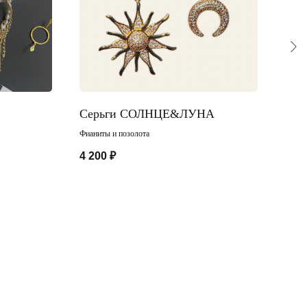
Серьги СОЛНЦЕ&ЛУНА
Бра
Фианиты и позолота
4 200
₽
4 90