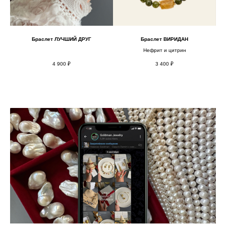
Браслет ЛУЧШИЙ ДРУГ
Браслет ВИРИДАН
Бр
лота
Нефрит и цитрин
4 900
₽
3 400
₽